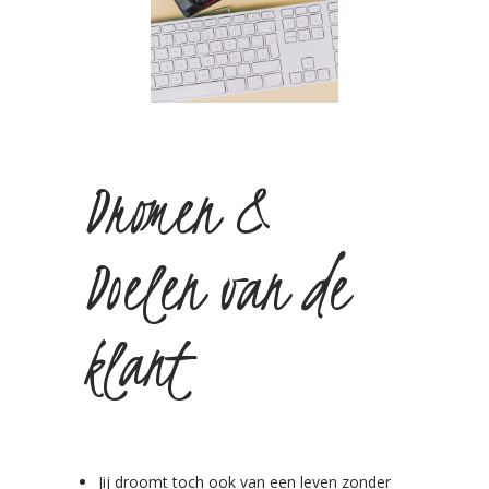
Dromen &
Doelen van de
klant
Jij droomt toch ook van een leven zonder