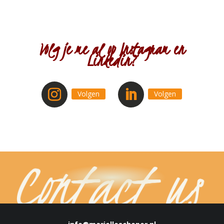
Volg je me al op Instagram en
Linkedin?
Volgen
Volgen