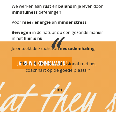
We werken aan
rust
en
balans
in je leven door
mindfulness
oefeningen
Voor
meer energie
en
minder stress
Bewegen
in de natuur op een gezonde manier
in het
hier & nu
Je ontdekt de kracht van
neusademhaling
JA, IK WIL KENNISMAKEN!
” Mariëlle is een professional met het
coachhart op de goede plaats! “
Tim