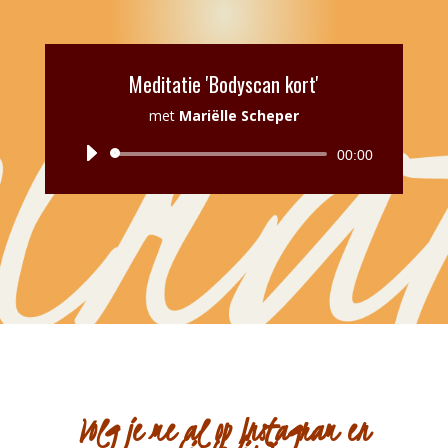
Meditatie 'Bodyscan kort'
met
Mariëlle Scheper
Audiospeler
00:00
Volg je me al op Instagram en