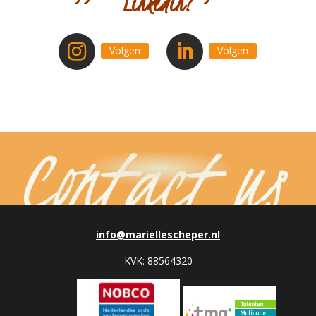
Linkedin?
Volgen
Volgen
info@mariellescheper.nl
KVK: 88564320